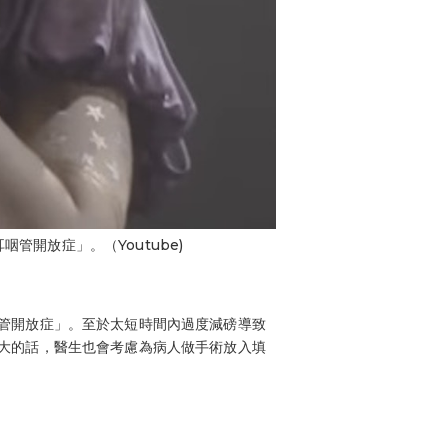
開放症」。（Youtube)
管開放症」。至於太短時間內過度減磅導致
大的話，醫生也會考慮為病人做手術放入填