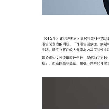
《01女生》電話諮詢過耳鼻喉科專科何志
咽管閉塞症的問題。「耳咽管開放症」病發
失聰。聽不到東西較大機率為內耳突發性失
鑑於這些女性發病時較年輕，我們詢問過醫
症」。而這跟聽歌聲量、飛機下降時的耳壓