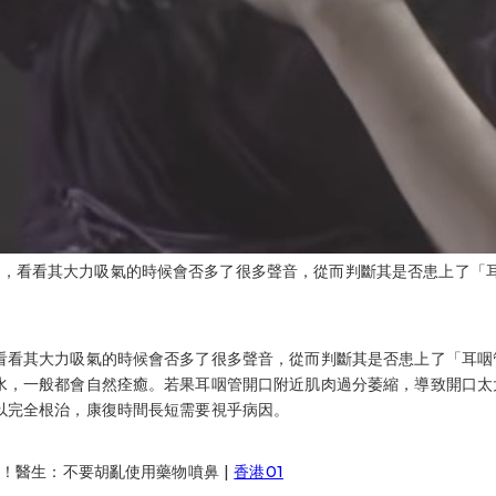
，看看其大力吸氣的時候會否多了很多聲音，從而判斷其是否患上了「耳咽管
看看其大力吸氣的時候會否多了很多聲音，從而判斷其是否患上了「耳咽
水，一般都會自然痊癒。若果耳咽管開口附近肌肉過分萎縮，導致開口太
以完全根治，康復時間長短需要視乎病因。
關！醫生：不要胡亂使用藥物噴鼻 |
香港01