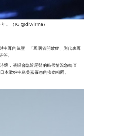
。（IG @dlwlrma）
與中耳的氣壓，「耳咽管開放症」則代表耳
等等。
時好時壞，演唱會臨近尾聲的時候情況急轉直
的日本歌姬中島美嘉罹患的疾病相同。