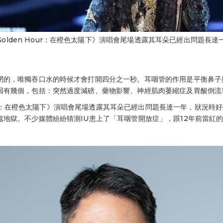
Golden Hour：在橙色太陽下》演唱會尾場透露其耳朵已經出問題長達一年
閉的，唯獨吞口水的時候才會打開四分之一秒。耳咽管的作用是平衡鼻子
因有幾個，包括：突然過度減磅、藥物影響、神經肌肉萎縮症及胃酸倒流
 Hour：在橙色太陽下》演唱會尾場透露其耳朵已經出問題長達一年，狀況
地獄。不少媒體紛紛猜測IU患上了「耳咽管開放症」，跟12年前當紅