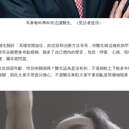
耳鼻喉科專科何志謙醫生。（受訪者提供）
謙醫生關於「耳咽管開放症」的症狀和治療方法等等，何醫生稱這種疾病
時耳朵聽覺會有點模糊、聽多了自己體內的聲音，包括：呼吸、心跳、咀
聰，屬耳窩問題。
生此病跟年齡、性別有關係嗎？醫生認為是沒有的，不過相較之下較多年
無關，因此大家不用過分擔心。不過醫生奉勸大家不要胡亂使用藥物噴鼻