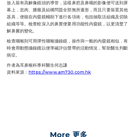
放入裝有高解像鏡頭的導管，這樣鼻腔及鼻咽的影像便可送到屏
幕上，息肉、腫瘤及結構問題全部無所遁形，而且只要裝置其他
器具，便能在內窺鏡輔助下進行各項術，包括抽取活組織及切除
組織等等。檢查較深入的鼻實便要用功能性內窺鏡，以更清楚了
解鼻竇的變化。
檢查咽喉則可用彈性咽喉攝錄鏡，操作與一般的內窺鏡相似．有
時會用動態攝錄鑧以便準確評估聲帶的活動情況，幫助醫生判斷
病症。
作者為耳鼻喉科專科醫生何志謙
資料來源：
https://www.am730.com.hk
More 更多