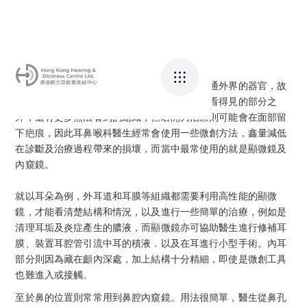
耳鼻喉科涵蓋的耳朵、鼻子和喉嚨，是身體接通外界的器官，故
容易被病菌入侵或受傷，而這些器官除了眼睛看得見的部分之
外，還有更多無法看到的組織，但若開刀治療則可能會在面部留
下疤痕，因此耳鼻喉科醫生經常會使用一些微創方法，鑫量減低
在診斷及治療過程帶來的損壞，而當中最常使用的就是顯微鏡及
內窺鏡。
就以耳朵為例，外耳道和耳膜等組織都需要利用高性能的顯微
鏡，才能看清楚結構和情況，以及進行一些簡單的治療，例如是
清理耳垢及炎症產生的膿液，而顯微鏡亦可協助醫生進行修補耳
膜、裝置耳腔管引流中耳的積液．以及在耳進行小型手術。內耳
部分則因為藏在顱內深處，加上結構十分精細，即使是微創工具
也難進入或接觸。
至於鼻的位置則常常用到鼻腔內窺鏡。用法很簡單，醫生從鼻孔